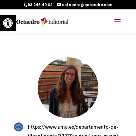
93 246 40 02
octaedro@octaedro.com
Abrir barra de herramientas
https://www.uma.es/departamento-de-
filosofia/info/73979/gloria-luque-moya/