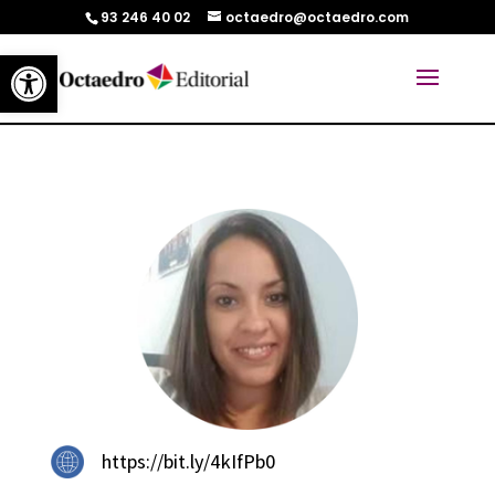
93 246 40 02
octaedro@octaedro.com
Abrir barra de herramientas
https://bit.ly/4kIfPb0