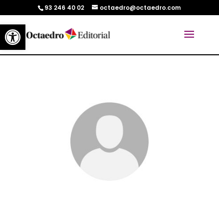
93 246 40 02
octaedro@octaedro.com
Abrir barra de herramientas