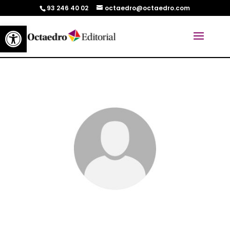
93 246 40 02
octaedro@octaedro.com
Abrir barra de herramientas