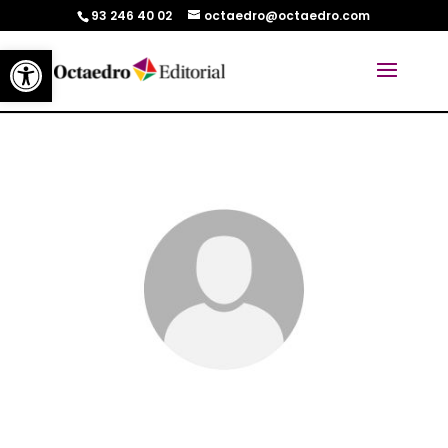
93 246 40 02
octaedro@octaedro.com
Abrir barra de herramientas