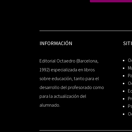
INFORMACIÓN
SIT
Oc
Editorial Octaedro (Barcelona,
Mú
1992) especializada en libros
P
sobre educación, tanto para el
O
desarrollo del profesorado como
Ed
para la actualización del
Pr
alumnado.
Ps
O