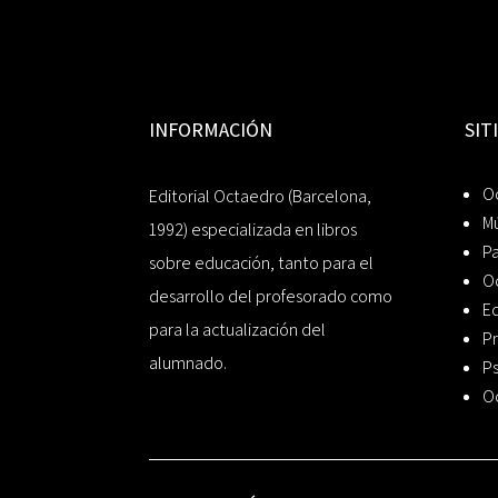
INFORMACIÓN
SIT
Oc
Editorial Octaedro (Barcelona,
Mú
1992) especializada en libros
P
sobre educación, tanto para el
O
desarrollo del profesorado como
Ed
para la actualización del
Pr
alumnado.
Ps
O