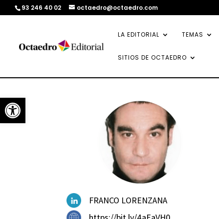
93 246 40 02
octaedro@octaedro.com
LA EDITORIAL
TEMAS
SITIOS DE OCTAEDRO
Abrir barra de herramientas
FRANCO LORENZANA
https://bit.ly/4aEaVH0