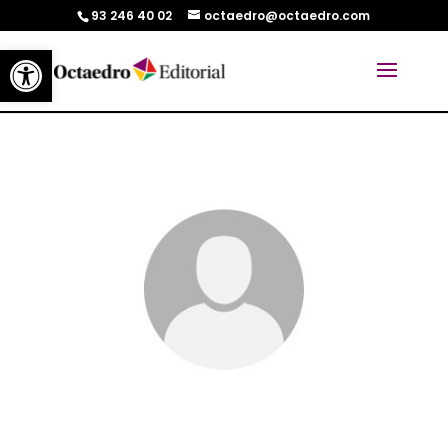
93 246 40 02
octaedro@octaedro.com
Abrir barra de herramientas