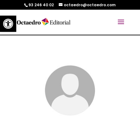
93 246 40 02
octaedro@octaedro.com
Abrir barra de herramientas