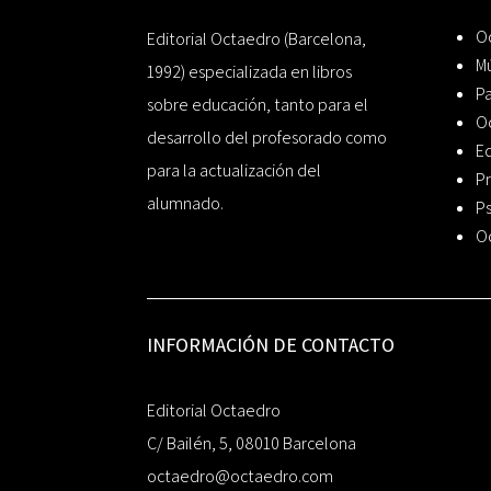
Oc
Editorial Octaedro (Barcelona,
Mú
1992) especializada en libros
P
sobre educación, tanto para el
O
desarrollo del profesorado como
Ed
para la actualización del
Pr
alumnado.
Ps
O
INFORMACIÓN DE CONTACTO
Editorial Octaedro
C/ Bailén, 5, 08010 Barcelona
octaedro@octaedro.com