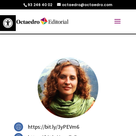
93 246 40 02
octaedro@octaedro.com
Abrir barra de herramientas
https://bit.ly/3yPEVm6