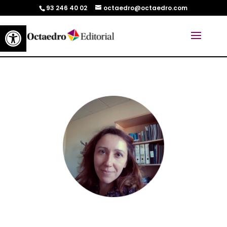
93 246 40 02
octaedro@octaedro.com
Abrir barra de herramientas