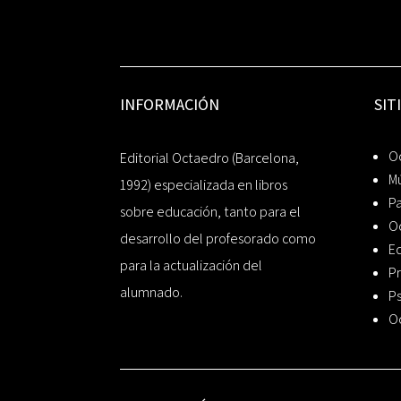
INFORMACIÓN
SIT
Oc
Editorial Octaedro (Barcelona,
Mú
1992) especializada en libros
P
sobre educación, tanto para el
O
desarrollo del profesorado como
Ed
para la actualización del
Pr
alumnado.
Ps
O