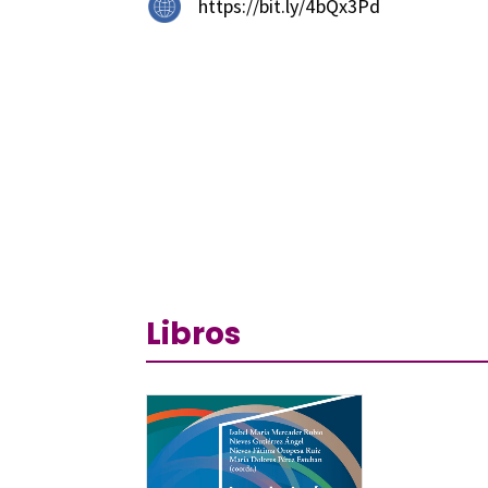
https://bit.ly/4bQx3Pd
Libros