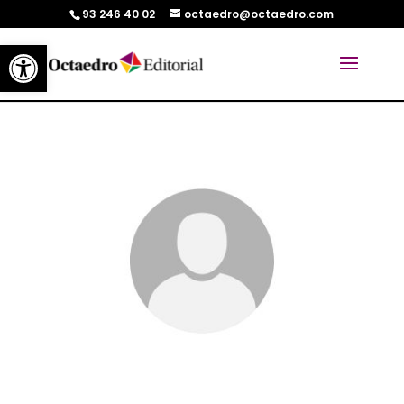
93 246 40 02
octaedro@octaedro.com
Abrir barra de herramientas