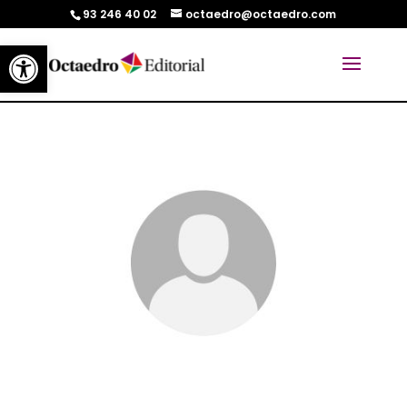
93 246 40 02
octaedro@octaedro.com
Abrir barra de herramientas