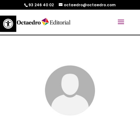
93 246 40 02
octaedro@octaedro.com
Abrir barra de herramientas