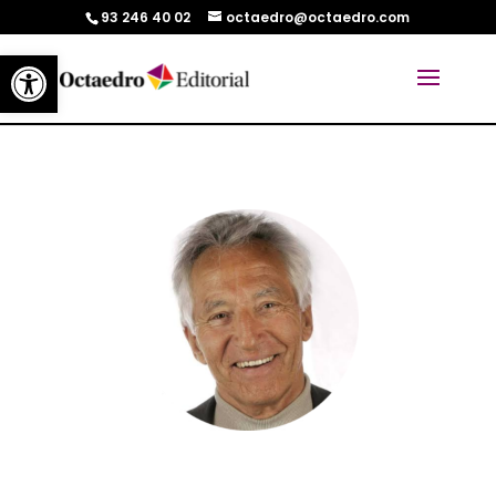
93 246 40 02
octaedro@octaedro.com
Abrir barra de herramientas