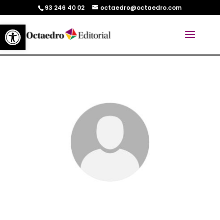
93 246 40 02
octaedro@octaedro.com
Abrir barra de herramientas