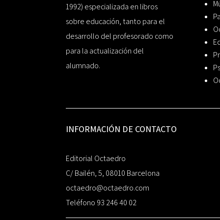
Mú
1992) especializada en libros
P
sobre educación, tanto para el
O
desarrollo del profesorado como
Ed
para la actualización del
Pr
alumnado.
Ps
O
INFORMACIÓN DE CONTACTO
Editorial Octaedro
C/ Bailén, 5, 08010 Barcelona
octaedro@octaedro.com
Teléfono 93 246 40 02