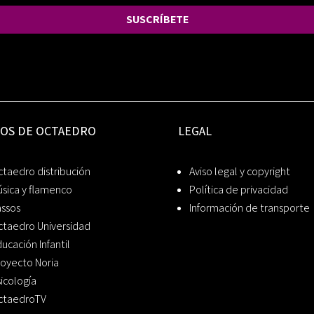
SUSCRÍBETE
IOS DE OCTAEDRO
LEGAL
taedro distribución
Aviso legal y copyright
sica y flamenco
Política de privacidad
assos
Información de transporte
ctaedro Universidad
ucación Infantil
oyecto Noria
icología
ctaedroTV