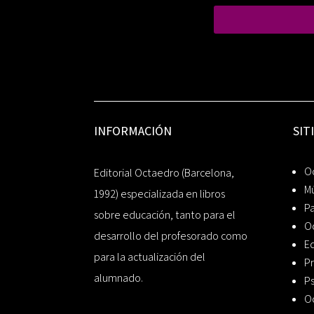
INFORMACIÓN
SIT
Oc
Editorial Octaedro (Barcelona,
Mú
1992) especializada en libros
P
sobre educación, tanto para el
O
desarrollo del profesorado como
Ed
para la actualización del
Pr
alumnado.
Ps
O