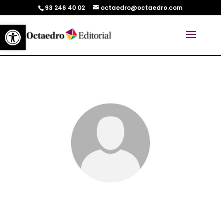
93 246 40 02
octaedro@octaedro.com
Abrir barra de herramientas