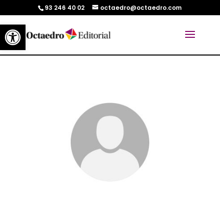
93 246 40 02
octaedro@octaedro.com
Abrir barra de herramientas