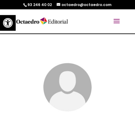
93 246 40 02
octaedro@octaedro.com
Abrir barra de herramientas