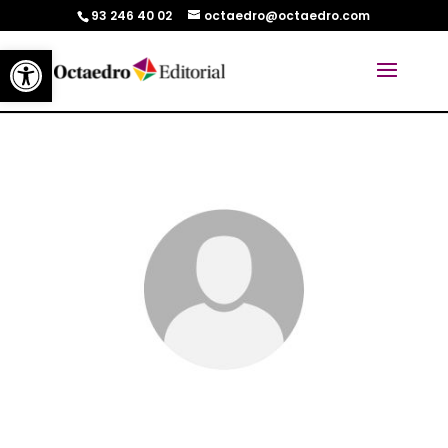
93 246 40 02
octaedro@octaedro.com
Abrir barra de herramientas