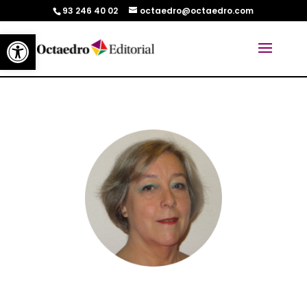
93 246 40 02
octaedro@octaedro.com
Abrir barra de herramientas