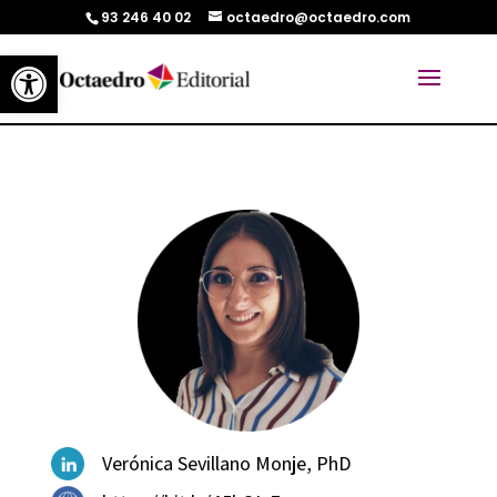
93 246 40 02
octaedro@octaedro.com
Abrir barra de herramientas
Verónica Sevillano Monje, PhD