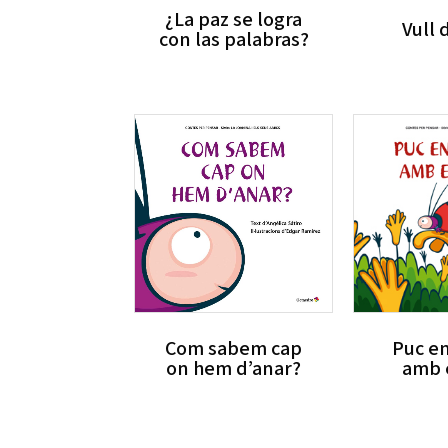
¿La paz se logra
Vull 
con las palabras?
Com sabem cap
Puc e
on hem d’anar?
amb 