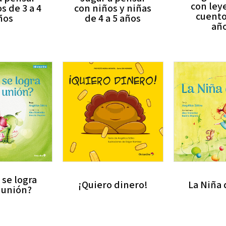
con ley
s de 3 a 4
con niños y niñas
cuento
ños
de 4 a 5 años
año
 se logra
¡Quiero dinero!
La Niña 
a unión?