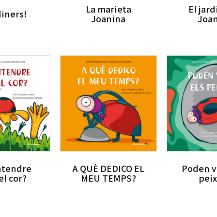
La marieta
El jard
diners!
Joanina
Joa
ntendre
A QUÈ DEDICO EL
Poden vo
el cor?
MEU TEMPS?
peix