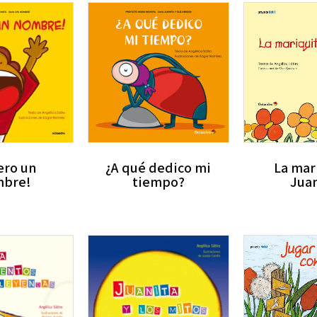
ero un
¿A qué dedico mi
La mar
bre!
tiempo?
Juan