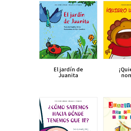
El jardín de
¡Qui
Juanita
nom