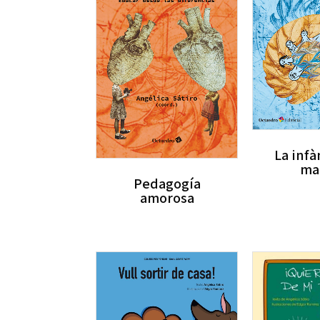
La infà
ma
Pedagogía
amorosa