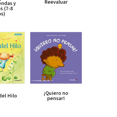
Reevaluar
endas y
s (7-8
s)
¡Quiero no
del Hilo
pensar!