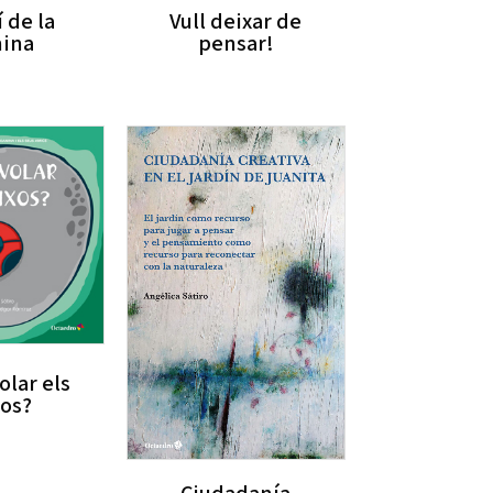
í de la
Vull deixar de
nina
pensar!
lar els
os?
Ciudadanía