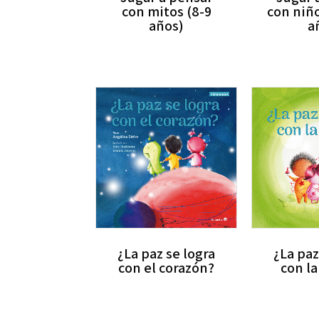
con niño
con mitos (8-9
a
años)
¿La paz se logra
¿La paz
con el corazón?
con l