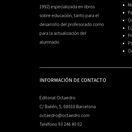
Mú
1992) especializada en libros
P
sobre educación, tanto para el
O
desarrollo del profesorado como
Ed
para la actualización del
Pr
alumnado.
Ps
O
INFORMACIÓN DE CONTACTO
Editorial Octaedro
C/ Bailén, 5, 08010 Barcelona
octaedro@octaedro.com
Teléfono 93 246 40 02