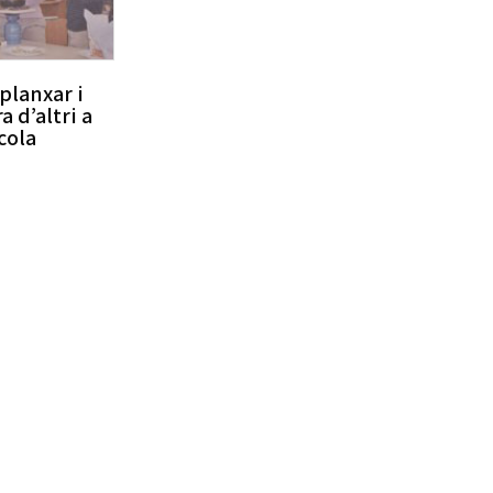
 planxar i
a d’altri a
cola