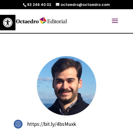
93 246 40 02
octaedro@octaedro.com
Abrir barra de herramientas
https://bit.ly/4bsMuxk