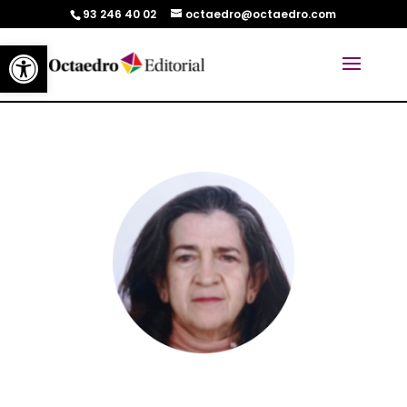
93 246 40 02
octaedro@octaedro.com
Abrir barra de herramientas