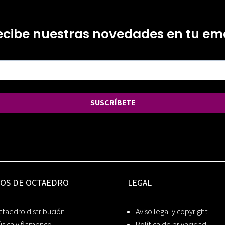
ecibe nuestras novedades en tu ema
SUSCRÍBETE
IOS DE OCTAEDRO
LEGAL
taedro distribución
Aviso legal y copyright
sica y flamenco
Política de privacidad