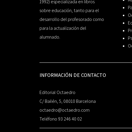
1992) especializada en libros
P
sobre educación, tanto para el
O
desarrollo del profesorado como
Ed
para la actualización del
Pr
alumnado.
Ps
O
INFORMACIÓN DE CONTACTO
Editorial Octaedro
C/ Bailén, 5, 08010 Barcelona
octaedro@octaedro.com
Teléfono 93 246 40 02