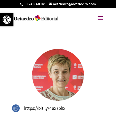
93 246 40 02
octaedro@octaedro.com
Abrir barra de herramientas
https://bit.ly/4ax7phx