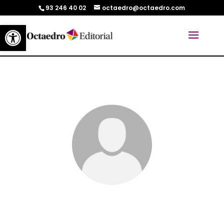
93 246 40 02
octaedro@octaedro.com
Abrir barra de herramientas