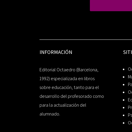
INFORMACIÓN
SIT
Oc
Editorial Octaedro (Barcelona,
Mú
1992) especializada en libros
P
sobre educación, tanto para el
O
desarrollo del profesorado como
Ed
para la actualización del
Pr
alumnado.
Ps
O