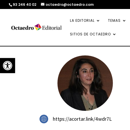
93 246 40 02
octaedro@octaedro.com
LA EDITORIAL
TEMAS
SITIOS DE OCTAEDRO
Abrir barra de herramientas
https://acortar.link/4wdr7L