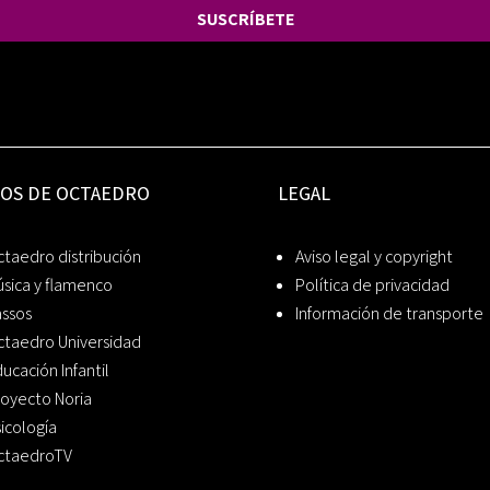
SUSCRÍBETE
IOS DE OCTAEDRO
LEGAL
taedro distribución
Aviso legal y copyright
sica y flamenco
Política de privacidad
assos
Información de transporte
ctaedro Universidad
ucación Infantil
oyecto Noria
icología
ctaedroTV