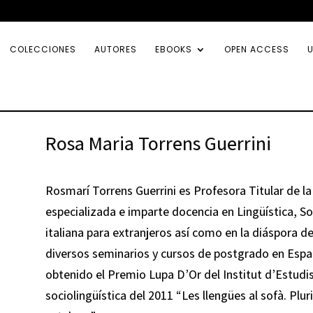
COLECCIONES
AUTORES
EBOOKS
OPEN ACCESS
U
Rosa Maria Torrens Guerrini
Rosmarí Torrens Guerrini es Profesora Titular de l
especializada e imparte docencia en Lingüística, Soc
italiana para extranjeros así como en la diáspora d
diversos seminarios y cursos de postgrado en Españ
obtenido el Premio Lupa D’Or del Institut d’Estudis
sociolingüística del 2011 “Les llengües al sofà. Plur