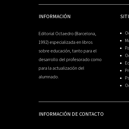
INFORMACIÓN
SIT
Oc
Editorial Octaedro (Barcelona,
Mú
1992) especializada en libros
P
sobre educación, tanto para el
O
desarrollo del profesorado como
Ed
para la actualización del
Pr
alumnado.
Ps
O
INFORMACIÓN DE CONTACTO