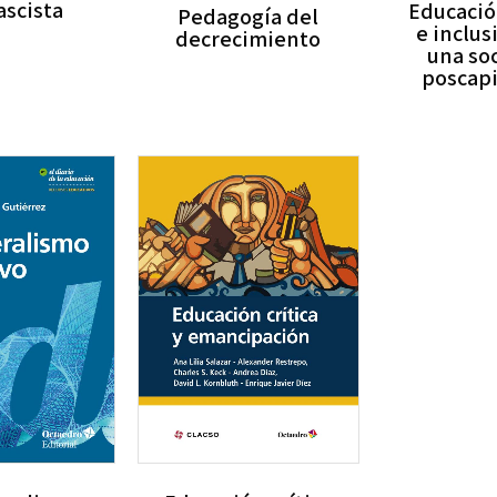
ascista
Educación
Pedagogía del
e inclus
decrecimiento
una so
poscapi