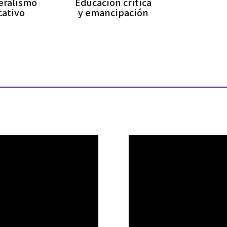
eralismo
Educación crítica
cativo
y emancipación
Reproductor
de
vídeo