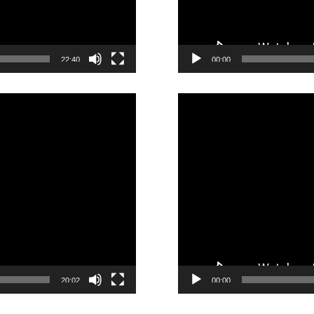
22:40
00:00
Reproductor
de
vídeo
20:02
00:00