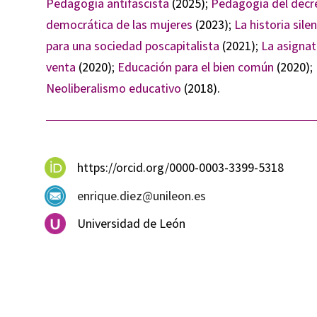
Pedagogía antifascista
(2025);
Pedagogía del decr
democrática de las mujeres
(2023);
La historia sile
para una sociedad poscapitalista
(2021);
La asignat
venta
(2020);
Educación para el bien común
(2020);
Neoliberalismo educativo
(2018).
https://orcid.org/0000-0003-3399-5318
enrique.diez@unileon.es
Universidad de León