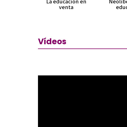
La educación en
Neolib
venta
edu
Vídeos
Reproductor
de
vídeo