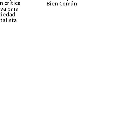
 crítica
Bien Común
iva para
ciedad
talista