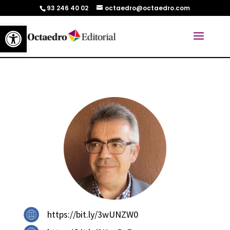
93 246 40 02
octaedro@octaedro.com
Abrir barra de herramientas
https://bit.ly/3wUNZW0