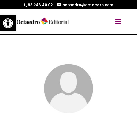
93 246 40 02
octaedro@octaedro.com
Abrir barra de herramientas