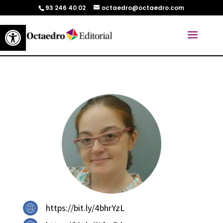
93 246 40 02
octaedro@octaedro.com
Abrir barra de herramientas
https://bit.ly/4bhrYzL