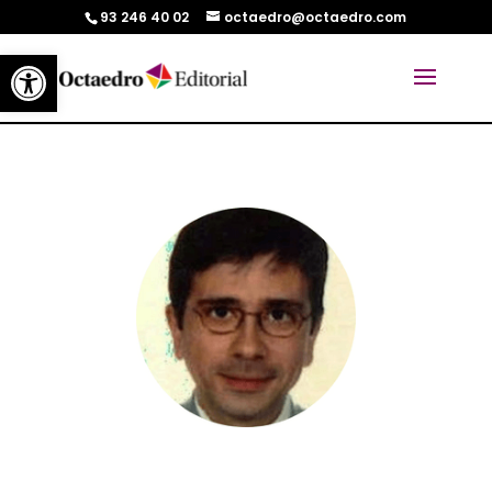
93 246 40 02
octaedro@octaedro.com
Abrir barra de herramientas