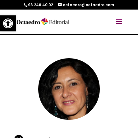
93 246 40 02
octaedro@octaedro.com
Abrir barra de herramientas