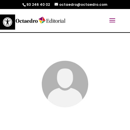
93 246 40 02
octaedro@octaedro.com
Abrir barra de herramientas