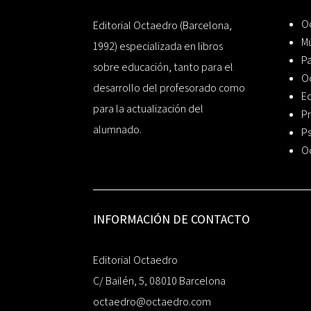
Oc
Editorial Octaedro (Barcelona,
Mú
1992) especializada en libros
P
sobre educación, tanto para el
O
desarrollo del profesorado como
Ed
para la actualización del
Pr
alumnado.
Ps
O
INFORMACIÓN DE CONTACTO
Editorial Octaedro
C/ Bailén, 5, 08010 Barcelona
octaedro@octaedro.com