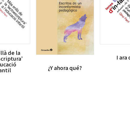
llà de la
I ara
scriptura’
ducació
¿Y ahora qué?
antil