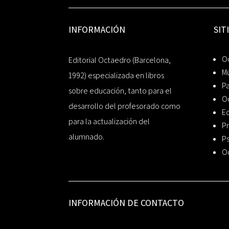
INFORMACIÓN
SIT
Oc
Editorial Octaedro (Barcelona,
Mú
1992) especializada en libros
P
sobre educación, tanto para el
O
desarrollo del profesorado como
Ed
para la actualización del
Pr
alumnado.
Ps
O
INFORMACIÓN DE CONTACTO