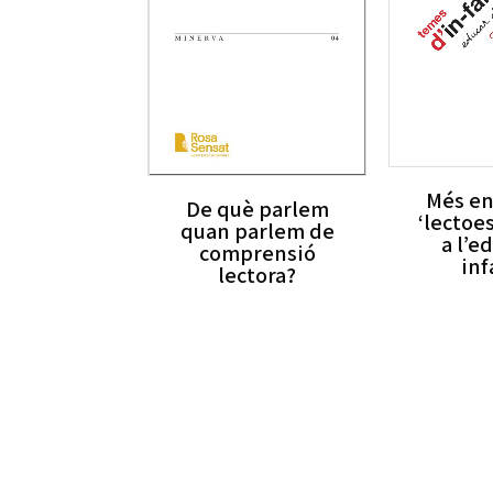
Més en
De què parlem
‘lectoe
quan parlem de
a l’e
comprensió
inf
lectora?