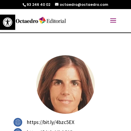
93 246 40 02
octaedro@octaedro.com
Abrir barra de herramientas
https://bit.ly/4bzc5EX