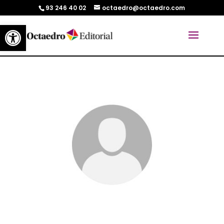
93 246 40 02
octaedro@octaedro.com
Abrir barra de herramientas