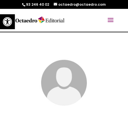
93 246 40 02
octaedro@octaedro.com
Abrir barra de herramientas