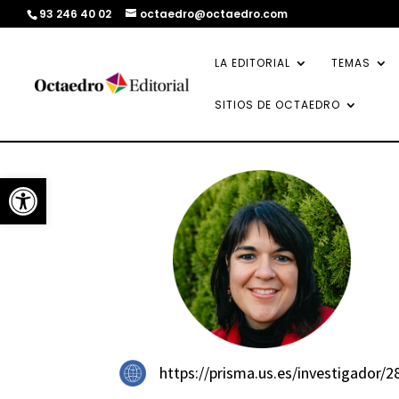
93 246 40 02
octaedro@octaedro.com
LA EDITORIAL
TEMAS
SITIOS DE OCTAEDRO
Abrir barra de herramientas
https://prisma.us.es/investigador/2