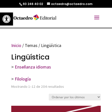
93 246 40 02
octaedro@octaedro.com
Abrir barra de herramientas
Inicio
/ Temas / Lingüística
Lingüística
>
Enseñanza idiomas
>
Filología
Ordenado
Mostrando 1–12 de 204 resultados
por
los
últimos