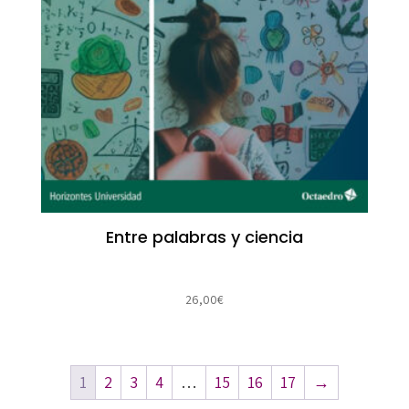
Entre palabras y ciencia
26,00
€
1
2
3
4
…
15
16
17
→