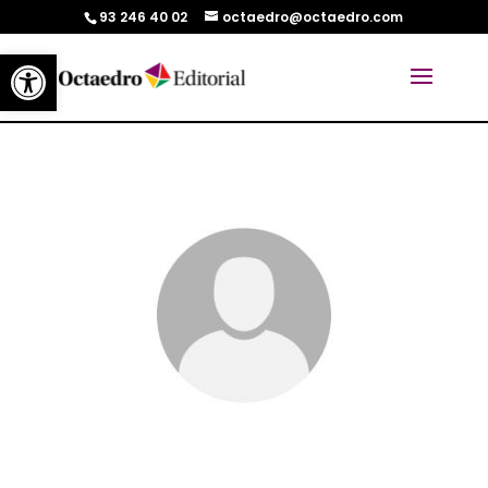
93 246 40 02
octaedro@octaedro.com
Abrir barra de herramientas